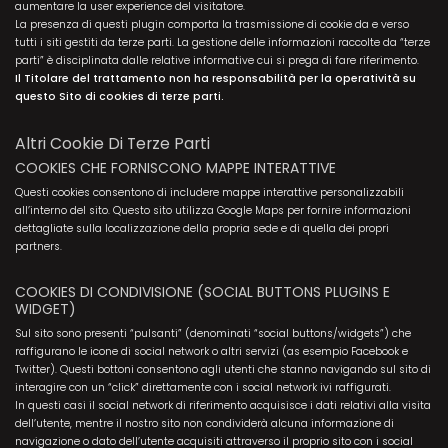
aumentare la user experience del visitatore.
La presenza di questi plugin comporta la trasmissione di cookie da e verso
tutti i siti gestiti da terze parti. La gestione delle informazioni raccolte da “terze
parti” è disciplinata dalle relative informative cui si prega di fare riferimento.
Il Titolare del trattamento non ha responsabilità per la operatività su
questo Sito di cookies di terze parti.
Altri Cookie Di Terze Parti
COOKIES CHE FORNISCONO MAPPE INTERATTIVE
Questi cookies consentono di includere mappe interattive personalizzabili
all’interno del sito. Questo sito utilizza Google Maps per fornire informazioni
dettagliate sulla localizzazione della propria sede e di quella dei propri
partners.
COOKIES DI CONDIVISIONE (SOCIAL BUTTONS PLUGINS E
WIDGET)
Sul sito sono presenti “pulsanti” (denominati “social buttons/widgets”) che
raffigurano le icone di social network o altri servizi (as esempio Facebook e
Twitter). Questi bottoni consentono agli utenti che stanno navigando sul sito di
interagire con un “click” direttamente con i social network ivi raffigurati.
In questi casi il social network di riferimento acquisisce i dati relativi alla visita
dell’utente, mentre il nostro sito non condividerà alcuna informazione di
navigazione o dato dell’utente acquisiti attraverso il proprio sito con i social