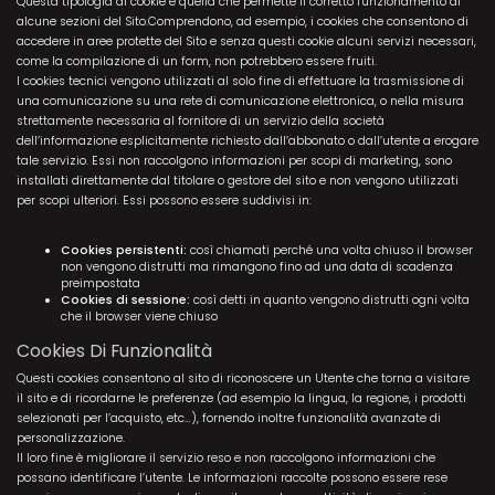
Questa tipologia di cookie è quella che permette il corretto funzionamento di
alcune sezioni del Sito.Comprendono, ad esempio, i cookies che consentono di
accedere in aree protette del Sito e senza questi cookie alcuni servizi necessari,
come la compilazione di un form, non potrebbero essere fruiti.
I cookies tecnici vengono utilizzati al solo fine di effettuare la trasmissione di
una comunicazione su una rete di comunicazione elettronica, o nella misura
strettamente necessaria al fornitore di un servizio della società
dell’informazione esplicitamente richiesto dall’abbonato o dall’utente a erogare
tale servizio. Essi non raccolgono informazioni per scopi di marketing, sono
installati direttamente dal titolare o gestore del sito e non vengono utilizzati
per scopi ulteriori. Essi possono essere suddivisi in:
Cookies persistenti:
così chiamati perché una volta chiuso il browser
non vengono distrutti ma rimangono fino ad una data di scadenza
preimpostata
Cookies di sessione:
così detti in quanto vengono distrutti ogni volta
che il browser viene chiuso
Cookies Di Funzionalità
Questi cookies consentono al sito di riconoscere un Utente che torna a visitare
il sito e di ricordarne le preferenze (ad esempio la lingua, la regione, i prodotti
selezionati per l’acquisto, etc…), fornendo inoltre funzionalità avanzate di
personalizzazione.
Il loro fine è migliorare il servizio reso e non raccolgono informazioni che
possano identificare l’utente. Le informazioni raccolte possono essere rese