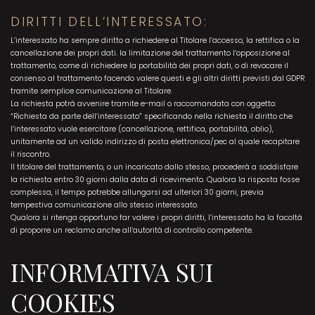
DIRITTI DELL’INTERESSATO:
L’interessato ha sempre diritto a richiedere al Titolare l’accesso, la rettifica o la
cancellazione dei propri dati. la limitazione del trattamento l’opposizione al
trattamento, come di richiedere la portabilità dei propri dati, o di revocare il
consenso al trattamento facendo valere questi e gli altri diritti previsti dal GDPR
tramite semplice comunicazione al Titolare.
La richiesta potrà avvenire tramite e-mail o raccomandata con oggetto:
“Richiesta da parte dell’interessato” specificando nella richiesta il diritto che
l’interessato vuole esercitare (cancellazione, rettifica, portabilità, oblio),
unitamente ad un valido indirizzo di posta elettronica/pec al quale recapitare
il riscontro.
Il titolare del trattamento, o un incaricato dallo stesso, procederà a soddisfare
la richiesta entro 30 giorni dalla data di ricevimento. Qualora la risposta fosse
complessa, il tempo potrebbe allungarsi ad ulteriori 30 giorni, previa
tempestiva comunicazione allo stesso interessato.
Qualora si ritenga opportuno far valere i propri diritti, l’interessato ha la facoltà
di proporre un reclamo anche all’autorità di controllo competente.
INFORMATIVA SUI
COOKIES