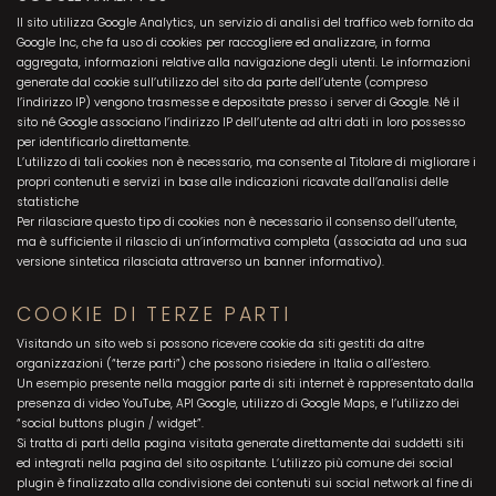
Il sito utilizza Google Analytics, un servizio di analisi del traffico web fornito da
Google Inc, che fa uso di cookies per raccogliere ed analizzare, in forma
aggregata, informazioni relative alla navigazione degli utenti. Le informazioni
generate dal cookie sull’utilizzo del sito da parte dell’utente (compreso
l’indirizzo IP) vengono trasmesse e depositate presso i server di Google. Né il
sito né Google associano l’indirizzo IP dell’utente ad altri dati in loro possesso
per identificarlo direttamente.
L’utilizzo di tali cookies non è necessario, ma consente al Titolare di migliorare i
propri contenuti e servizi in base alle indicazioni ricavate dall’analisi delle
statistiche
Per rilasciare questo tipo di cookies non è necessario il consenso dell’utente,
ma è sufficiente il rilascio di un’informativa completa (associata ad una sua
versione sintetica rilasciata attraverso un banner informativo).
COOKIE DI TERZE PARTI
Visitando un sito web si possono ricevere cookie da siti gestiti da altre
organizzazioni (“terze parti”) che possono risiedere in Italia o all’estero.
Un esempio presente nella maggior parte di siti internet è rappresentato dalla
presenza di video YouTube, API Google, utilizzo di Google Maps, e l’utilizzo dei
“social buttons plugin / widget”.
Si tratta di parti della pagina visitata generate direttamente dai suddetti siti
ed integrati nella pagina del sito ospitante. L’utilizzo più comune dei social
plugin è finalizzato alla condivisione dei contenuti sui social network al fine di