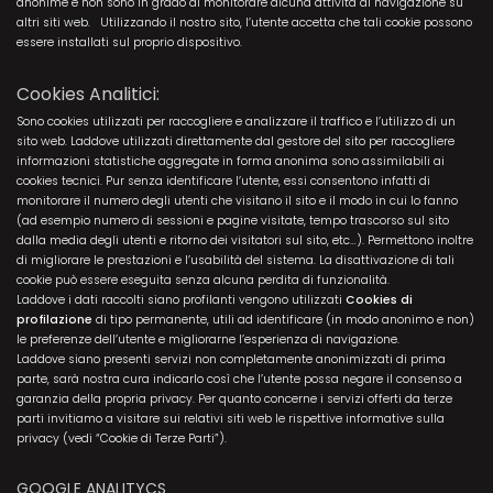
anonime e non sono in grado di monitorare alcuna attività di navigazione su
altri siti web. Utilizzando il nostro sito, l’utente accetta che tali cookie possono
essere installati sul proprio dispositivo.
Cookies Analitici:
Sono cookies utilizzati per raccogliere e analizzare il traffico e l’utilizzo di un
sito web. Laddove utilizzati direttamente dal gestore del sito per raccogliere
informazioni statistiche aggregate in forma anonima sono assimilabili ai
cookies tecnici. Pur senza identificare l’utente, essi consentono infatti di
monitorare il numero degli utenti che visitano il sito e il modo in cui lo fanno
(ad esempio numero di sessioni e pagine visitate, tempo trascorso sul sito
dalla media degli utenti e ritorno dei visitatori sul sito, etc…). Permettono inoltre
di migliorare le prestazioni e l’usabilità del sistema. La disattivazione di tali
cookie può essere eseguita senza alcuna perdita di funzionalità.
Laddove i dati raccolti siano profilanti vengono utilizzati
Cookies di
profilazione
di tipo permanente, utili ad identificare (in modo anonimo e non)
le preferenze dell’utente e migliorarne l’esperienza di navigazione.
Laddove siano presenti servizi non completamente anonimizzati di prima
parte, sarà nostra cura indicarlo così che l’utente possa negare il consenso a
garanzia della propria privacy. Per quanto concerne i servizi offerti da terze
parti invitiamo a visitare sui relativi siti web le rispettive informative sulla
privacy (vedi “Cookie di Terze Parti”).
GOOGLE ANALITYCS