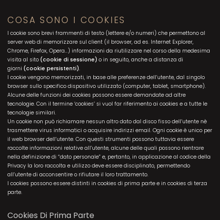
COSA SONO I COOKIES
I cookie sono brevi frammenti di testo (lettere e/o numeri) che permettono al
server web di memorizzare sul client (il browser, ad es. Internet Explorer,
Chrome, Firefox, Opera…) informazioni da riutilizzare nel corso della medesima
visita al sito
(cookie di sessione)
o in seguito, anche a distanza di
giorni
(cookie persistenti)
.
I cookie vengono memorizzati, in base alle preferenze dell’utente, dal singolo
browser sullo specifico dispositivo utilizzato (computer, tablet, smartphone).
Alcune delle funzioni dei cookies possono essere demandate ad altre
tecnologie. Con il termine ‘cookies’ si vuol far riferimento ai cookies e a tutte le
tecnologie similari.
Un cookie non può richiamare nessun altro dato dal disco fisso dell’utente nè
trasmettere virus informatici o acquisire indirizzi email. Ogni cookie è unico per
il web browser dell’utente. Con questi strumenti possono tuttavia essere
raccolte informazioni relative all’utente, alcune delle quali possono rientrare
nella definizione di “dato personale” e, pertanto, in applicazione al codice della
Privacy la loro raccolta e utilizzo deve essere disciplinato, permettendo
all’utente di acconsentire o rifiutare il loro trattamento.
I cookies possono essere distinti in cookies di prima parte e in cookies di terza
parte.
Cookies Di Prima Parte