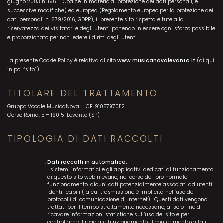
giugno 2003 n. 196 – Codice in materia di protezione dei dati personali, e
successive modifiche) ed europea (Regolamento europeo per la protezione dei
dati personali n. 679/2016, GDPR), il presente sito rispetta e tutela la
riservatezza dei visitatori e degli utenti, ponendo in essere ogni sforzo possibile
e proporzionato per non ledere i diritti degli utenti.
La presente Cookie Policy è relativa al sito
www.musicanovalevanto.it
(di qui
in poi “sito”)
TITOLARE DEL TRATTAMENTO
Gruppo Vocale MusicaNova – CF. 91057970112
Corso Roma, 5 – 19015 Levanto (SP)
TIPOLOGIA DI DATI RACCOLTI
Dati raccolti in automatico.
I sistemi informatici e gli applicativi dedicati al funzionamento
di questo sito web rilevano, nel corso del loro normale
funzionamento, alcuni dati potenzialmente associati ad utenti
identificabili (la cui trasmissione è implicita nell’uso dei
protocolli di comunicazione di Internet) . Questi dati vengono
trattati per il tempo strettamente necessario, al solo fine di
ricavare informazioni statistiche sull’uso del sito e per
controllarne il regolare funzionamento. Il conferimento di tali