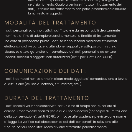
fine di poter rispondere alle istanze prodotte e/o erogare il
servizio richiesto. Qualora venisse rifiutato il trattamento dei
dati, il titolare del trattamento non potrà procedere ad esaudire
la richiesta in oggetto.
MODALITÀ DEL TRATTAMENTO:
I dati personali saranno trattati dal Titolare e da responsabili debitamente
nominati al fine di adempiere correttamente alle finalità di trattamento
indicate al precedente punto. I dati saranno raccolti mediante strumenti
elettronici, archivi cartacei o altri idonei supporti, e sottoposti a misure di
sicurezza atte a garantire la riservatezza dei dati personali e ad evitare
indebiti accessi a soggetti non autorizzati (art 5 par. 1 lett. F del GDPR).
COMUNICAZIONE DEI DATI:
I dati trasmessi non saranno in alcun modo oggetto di comunicazione a terzi o
di diffusione (es. social network, siti internet, etc..)
DURATA DEL TRATTAMENTO:
I dati raccolti verranno conservati per un arco di tempo non superiore al
conseguimento delle finalità per le quali sono raccolti (“principio di limitazione
della conservazione”, art.5, GDPR), o in base alle scadenze previste dalle norme
di legge. La verifica sull’obsolescenza dei dati conservati in relazione alle
finalità per cui sono stati raccolti viene effettuata periodicamente.