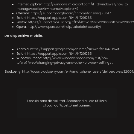
Internet Explorer:
http://windows.microsoft.com/it-it/windows7/how-to-
manage-cookies-in-internet-explorer-9
Chrome:
https://support.google.com/chrome/answer/95647
Safari:
https://support.apple.com/it-it/HT201265
Firefox:
https://support.mozilla.org/it/kb/Attivare%20e%20disattivare%20i%
Opera:
http://www.opera.com/help/tutorials/security/
Da dispositivo mobile:
Android:
https://support.google.com/chrome/answer/95647?hl=it
Safari:
https://support.apple.com/it-it/HT201265
Windows Phone:
http://www.windowsphone.com/it-it/how-
to/wp7/web/changing-privacy-and-other-browser-settings
;
Blackberry:
http://docs.blackberry.com/en/smartphone_users/deliverables/32004
I cookie sono disabilitati. Acconsenti al loro utilizzo
cliccando "Accetto" nel banner.